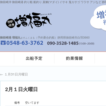
御前崎沖 御前崎港 釣り船 船釣り 真鯛(マダイ) イサキ 鬼カサゴ ワラサ アジなど
御前崎港 増福丸
（予約乗合釣船）静岡県御前崎市白羽3660
ますふくまる
←
１月31日月曜日
2月１日火曜日
備考
空いてます