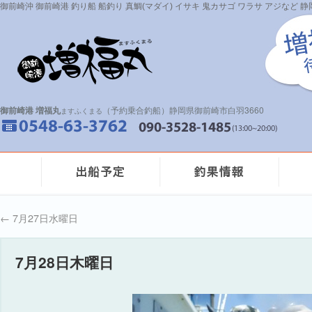
御前崎沖 御前崎港 釣り船 船釣り 真鯛(マダイ) イサキ 鬼カサゴ ワラサ アジなど
御前崎港 増福丸
（予約乗合釣船）静岡県御前崎市白羽3660
ますふくまる
←
7月27日水曜日
7月28日木曜日