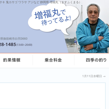
イサキ 鬼カサゴ ワラサ アジなど 静岡県 増福丸（ますふくまる）
県御前崎市白羽3660
1月11日水曜日
→