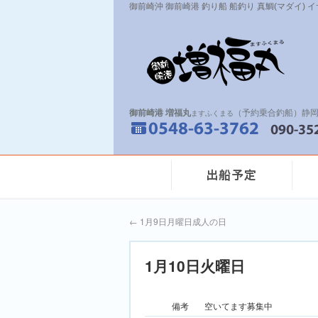
御前崎沖 御前崎港 釣り船 船釣り 真鯛(マダイ) 
御前崎港 増福丸
（予約乗合釣船）静岡
ますふくまる
←
1月9日月曜日成人の日
1月10日火曜日
備考
空いてます募集中