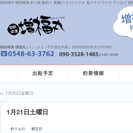
御前崎沖 御前崎港 釣り船 船釣り 真鯛(マダイ) イサキ 鬼カサゴ ワラサ アジなど
御前崎港 増福丸
（予約乗合釣船）静岡県御前崎市白羽3660
ますふくまる
←
1月20日金曜日
1月21日土曜日
釣りもの
鯛五目