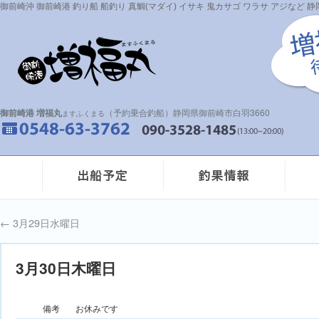
御前崎沖 御前崎港 釣り船 船釣り 真鯛(マダイ) イサキ 鬼カサゴ ワラサ アジなど
御前崎港 増福丸
（予約乗合釣船）静岡県御前崎市白羽3660
ますふくまる
←
3月29日水曜日
3月30日木曜日
備考
お休みです