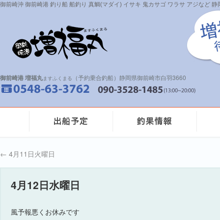
御前崎沖 御前崎港 釣り船 船釣り 真鯛(マダイ) イサキ 鬼カサゴ ワラサ アジなど
御前崎港 増福丸
（予約乗合釣船）静岡県御前崎市白羽3660
ますふくまる
←
4月11日火曜日
4月12日水曜日
風予報悪くお休みです