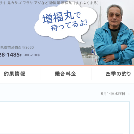
イサキ 鬼カサゴ ワラサ アジなど 静岡県 増福丸（ますふくまる）
県御前崎市白羽3660
6月14日水曜日
→