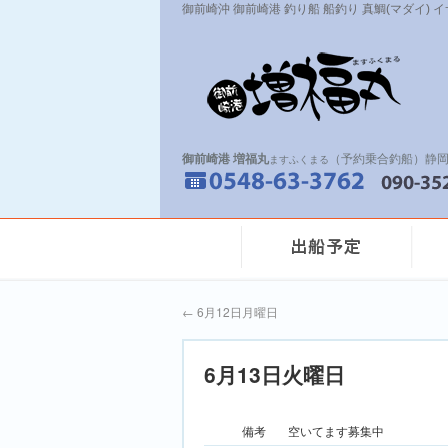
御前崎沖 御前崎港 釣り船 船釣り 真鯛(マダイ) 
御前崎港 増福丸
（予約乗合釣船）静岡
ますふくまる
←
6月12日月曜日
6月13日火曜日
備考
空いてます募集中