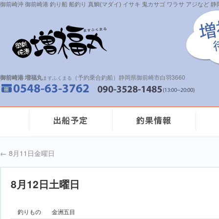
御前崎沖 御前崎港 釣り船 船釣り 真鯛(マダイ) イサキ 鬼カサゴ ワラサ アジなど
御前崎港 増福丸
（予約乗合釣船）静岡県御前崎市白羽3660
ますふくまる
←
8月11日金曜日
8月12日土曜日
釣りもの
金洲五目