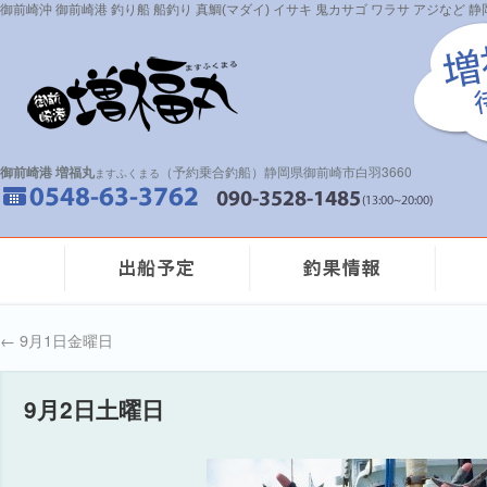
御前崎沖 御前崎港 釣り船 船釣り 真鯛(マダイ) イサキ 鬼カサゴ ワラサ アジなど
御前崎港 増福丸
（予約乗合釣船）静岡県御前崎市白羽3660
ますふくまる
←
9月1日金曜日
9月2日土曜日