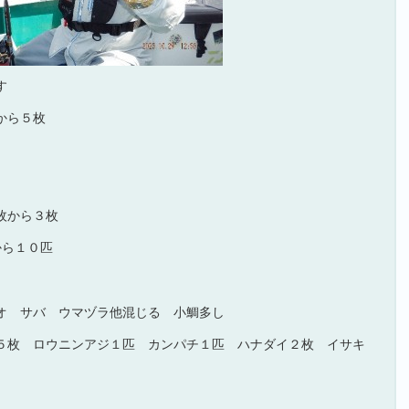
す
から５枚
枚から３枚
から１０匹
オ サバ ウマヅラ他混じる 小鯛多し
５枚 ロウニンアジ１匹 カンパチ１匹 ハナダイ２枚 イサキ