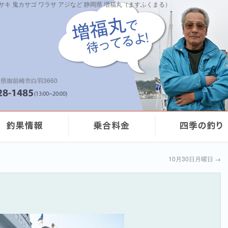
イサキ 鬼カサゴ ワラサ アジなど 静岡県 増福丸（ますふくまる）
県御前崎市白羽3660
10月30日月曜日
→