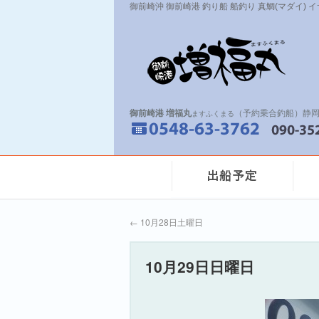
御前崎沖 御前崎港 釣り船 船釣り 真鯛(マダイ) 
御前崎港 増福丸
（予約乗合釣船）静岡
ますふくまる
←
10月28日土曜日
10月29日日曜日