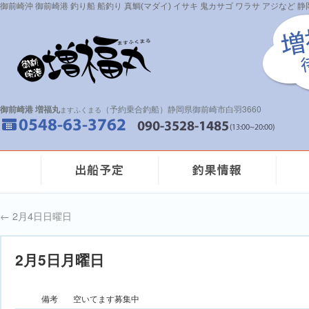
御前崎沖 御前崎港 釣り船 船釣り 真鯛(マダイ) イサキ 鬼カサゴ ワラサ アジなど
御前崎港 増福丸
（予約乗合釣船）静岡県御前崎市白羽3660
ますふくまる
←
2月4日日曜日
2月5日月曜日
備考
空いてます募集中