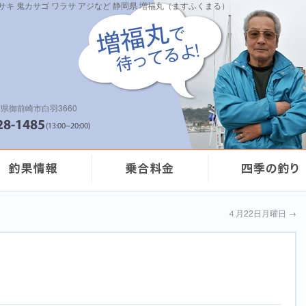
イサキ 鬼カサゴ ワラサ アジなど 静岡県 増福丸（ますふくまる）
県御前崎市白羽3660
４月22日月曜日
→