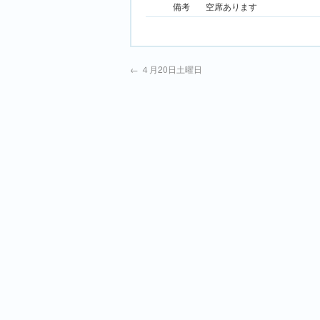
備考
空席あります
←
４月20日土曜日