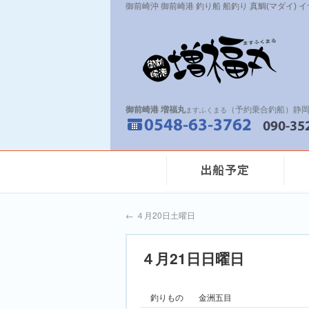
御前崎沖 御前崎港 釣り船 船釣り 真鯛(マダイ) 
御前崎港 増福丸
（予約乗合釣船）静岡
ますふくまる
←
４月20日土曜日
４月21日日曜日
釣りもの
金洲五目