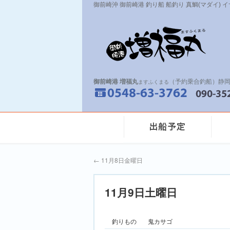
御前崎沖 御前崎港 釣り船 船釣り 真鯛(マダイ) 
御前崎港 増福丸
（予約乗合釣船）静岡
ますふくまる
←
11月8日金曜日
11月9日土曜日
釣りもの
鬼カサゴ