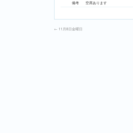
備考
空席あります
←
11月8日金曜日