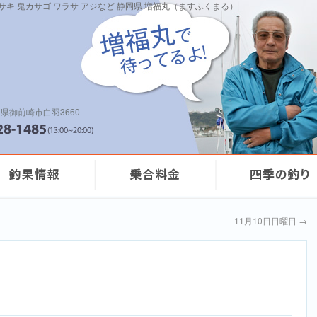
イサキ 鬼カサゴ ワラサ アジなど 静岡県 増福丸（ますふくまる）
県御前崎市白羽3660
11月10日日曜日
→