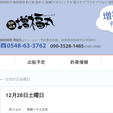
御前崎沖 御前崎港 釣り船 船釣り 真鯛(マダイ) イサキ 鬼カサゴ ワラサ アジなど
御前崎港 増福丸
（予約乗合釣船）静岡県御前崎市白羽3660
ますふくまる
←
12月27日金曜日
12月28日土曜日
釣りもの
真鯛イサキ五目