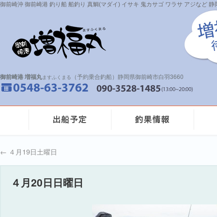
御前崎沖 御前崎港 釣り船 船釣り 真鯛(マダイ) イサキ 鬼カサゴ ワラサ アジなど
御前崎港 増福丸
（予約乗合釣船）静岡県御前崎市白羽3660
ますふくまる
←
４月19日土曜日
４月20日日曜日