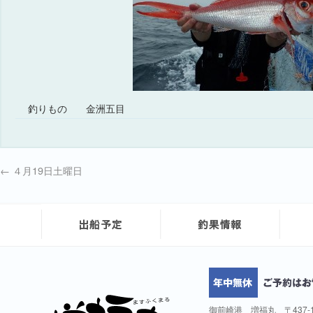
釣りもの
金洲五目
←
４月19日土曜日
御前崎港 増福丸 〒437-