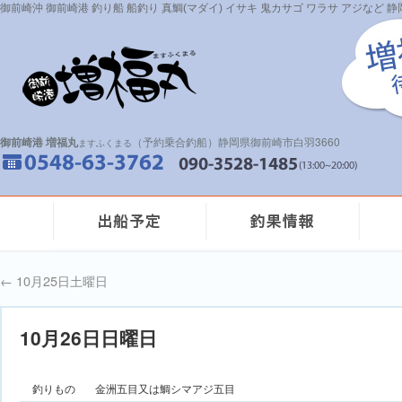
御前崎沖 御前崎港 釣り船 船釣り 真鯛(マダイ) イサキ 鬼カサゴ ワラサ アジなど
御前崎港 増福丸
（予約乗合釣船）静岡県御前崎市白羽3660
ますふくまる
←
10月25日土曜日
10月26日日曜日
釣りもの
金洲五目又は鯛シマアジ五目