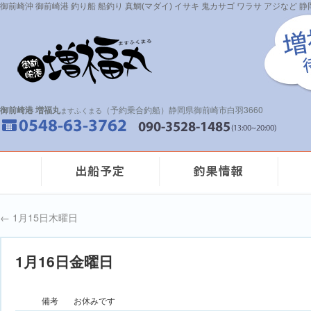
御前崎沖 御前崎港 釣り船 船釣り 真鯛(マダイ) イサキ 鬼カサゴ ワラサ アジなど
御前崎港 増福丸
（予約乗合釣船）静岡県御前崎市白羽3660
ますふくまる
←
1月15日木曜日
1月16日金曜日
備考
お休みです