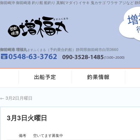
御前崎沖 御前崎港 釣り船 船釣り 真鯛(マダイ) イサキ 鬼カサゴ ワラサ アジなど
御前崎港 増福丸
（予約乗合釣船）静岡県御前崎市白羽3660
ますふくまる
←
3月2日月曜日
3月3日火曜日
備考
空いてます募集中