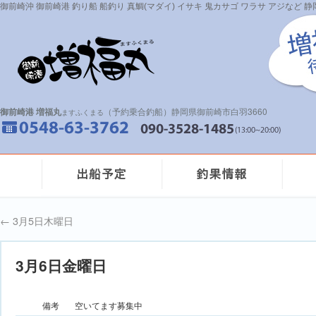
御前崎沖 御前崎港 釣り船 船釣り 真鯛(マダイ) イサキ 鬼カサゴ ワラサ アジなど
御前崎港 増福丸
（予約乗合釣船）静岡県御前崎市白羽3660
ますふくまる
←
3月5日木曜日
3月6日金曜日
備考
空いてます募集中