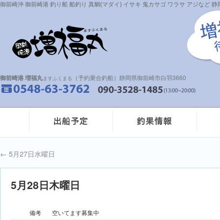
御前崎沖 御前崎港 釣り船 船釣り 真鯛(マダイ) イサキ 鬼カサゴ ワラサ アジなど
御前崎港 増福丸
（予約乗合釣船）静岡県御前崎市白羽3660
ますふくまる
←
5月27日水曜日
5月28日木曜日
備考
空いてます募集中