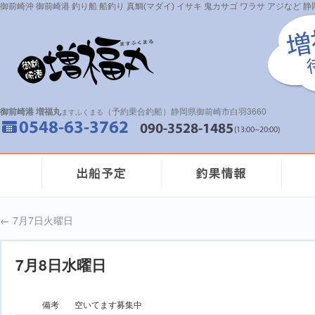
御前崎沖 御前崎港 釣り船 船釣り 真鯛(マダイ) イサキ 鬼カサゴ ワラサ アジなど
御前崎港 増福丸
（予約乗合釣船）静岡県御前崎市白羽3660
ますふくまる
←
7月7日火曜日
7月8日水曜日
備考
空いてます募集中