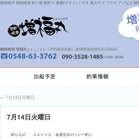
御前崎沖 御前崎港 釣り船 船釣り 真鯛(マダイ) イサキ 鬼カサゴ ワラサ アジなど
御前崎港 増福丸
（予約乗合釣船）静岡県御前崎市白羽3660
ますふくまる
←
7月13日月曜日
7月14日火曜日
釣りもの
スルメイカ 金洲五目のリレー釣り