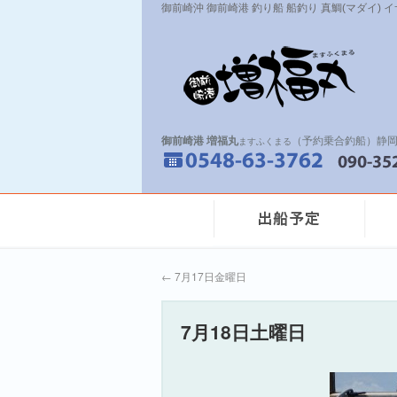
御前崎沖 御前崎港 釣り船 船釣り 真鯛(マダイ) 
御前崎港 増福丸
（予約乗合釣船）静岡
ますふくまる
←
7月17日金曜日
7月18日土曜日