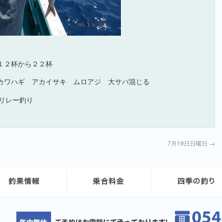
１２杯から２２杯
カワハギ アカイサキ ムロアジ 大サバ混じる
リレー釣り
7月19日日曜日
→