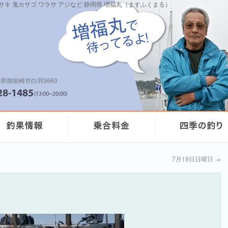
イサキ 鬼カサゴ ワラサ アジなど 静岡県 増福丸（ますふくまる）
県御前崎市白羽3660
7月19日日曜日
→