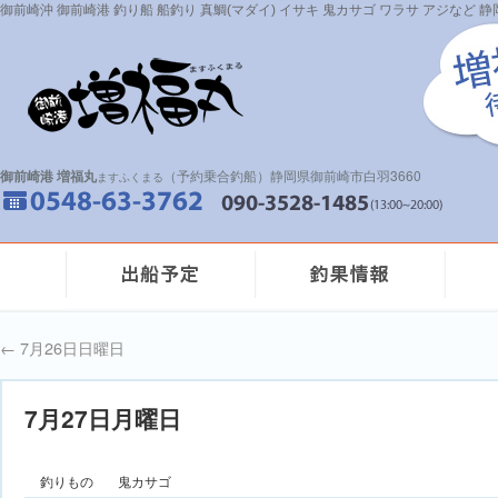
御前崎沖 御前崎港 釣り船 船釣り 真鯛(マダイ) イサキ 鬼カサゴ ワラサ アジなど
御前崎港 増福丸
（予約乗合釣船）静岡県御前崎市白羽3660
ますふくまる
←
7月26日日曜日
7月27日月曜日
釣りもの
鬼カサゴ