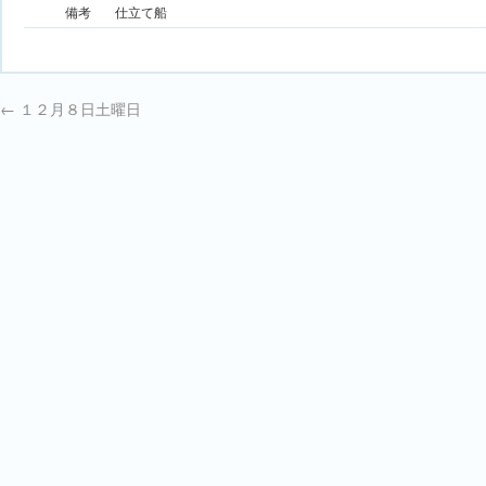
備考
仕立て船
←
１２月８日土曜日