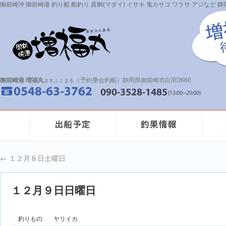
御前崎沖 御前崎港 釣り船 船釣り 真鯛(マダイ) イサキ 鬼カサゴ ワラサ アジなど
御前崎港 増福丸
（予約乗合釣船）静岡県御前崎市白羽3660
ますふくまる
←
１２月８日土曜日
１２月９日日曜日
釣りもの
ヤリイカ