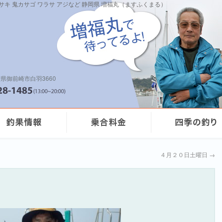
イサキ 鬼カサゴ ワラサ アジなど 静岡県 増福丸（ますふくまる）
県御前崎市白羽3660
４月２０日土曜日
→