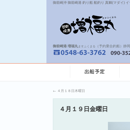
御前崎沖 御前崎港 釣り船 船釣り 真鯛(マダイ) 
御前崎港 増福丸
（予約乗合釣船）静岡
ますふくまる
←
４月１８日木曜日
４月１９日金曜日