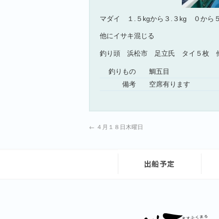
マダイ １.５kgから３.３kg ０か
他にイサキ混じる
釣り頭 浜松市 足立氏 タイ５枚 
釣りもの
鯛五目
備考
空席有ります
←
４月１８日木曜日