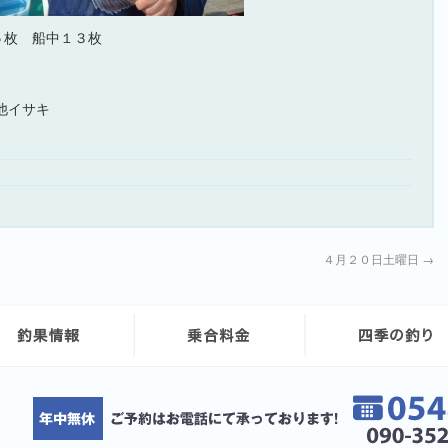
ら５枚 船中１３枚
他イサキ
４月２０日土曜日
→