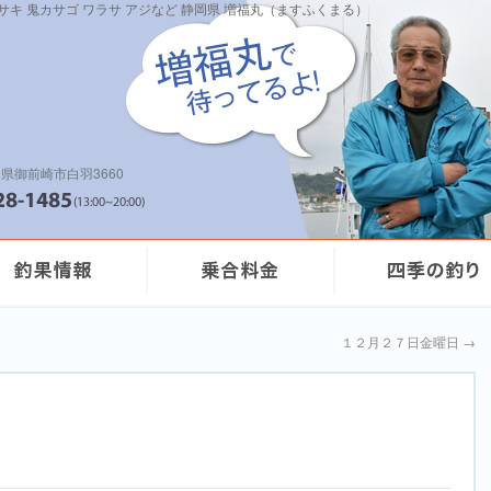
イサキ 鬼カサゴ ワラサ アジなど 静岡県 増福丸（ますふくまる）
県御前崎市白羽3660
１２月２７日金曜日
→