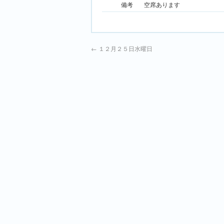
備考
空席あります
←
１２月２５日水曜日