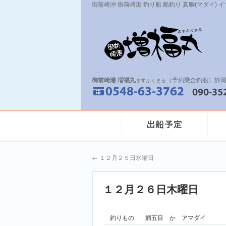
御前崎沖 御前崎港 釣り船 船釣り 真鯛(マダイ) 
御前崎港 増福丸
（予約乗合釣船）静岡
ますふくまる
←
１２月２５日水曜日
１２月２６日木曜日
釣りもの
鯛五目 か アマダイ