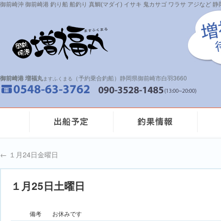
御前崎沖 御前崎港 釣り船 船釣り 真鯛(マダイ) イサキ 鬼カサゴ ワラサ アジなど
御前崎港 増福丸
（予約乗合釣船）静岡県御前崎市白羽3660
ますふくまる
←
１月24日金曜日
１月25日土曜日
備考
お休みです