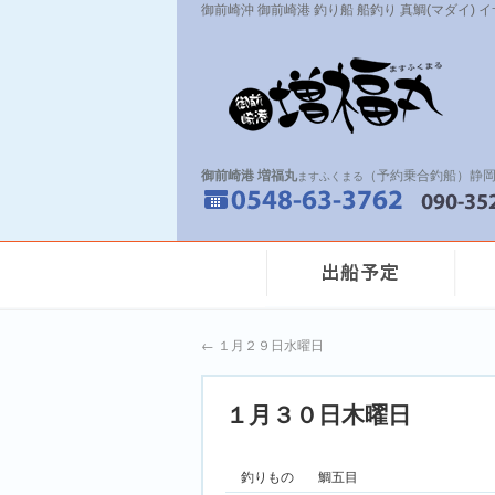
御前崎沖 御前崎港 釣り船 船釣り 真鯛(マダイ) 
御前崎港 増福丸
（予約乗合釣船）静岡
ますふくまる
←
１月２９日水曜日
１月３０日木曜日
釣りもの
鯛五目