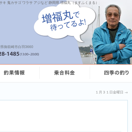
イサキ 鬼カサゴ ワラサ アジなど 静岡県 増福丸（ますふくまる）
県御前崎市白羽3660
１月３１日金曜日
→