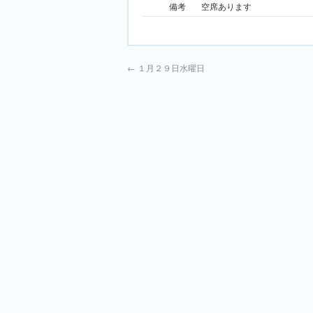
備考
空席あります
←
１月２９日水曜日