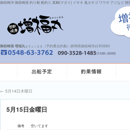
御前崎沖 御前崎港 釣り船 船釣り 真鯛(マダイ) イサキ 鬼カサゴ ワラサ アジなど
御前崎港 増福丸
（予約乗合釣船）静岡県御前崎市白羽3660
ますふくまる
←
5月14日木曜日
5月15日金曜日
備考
空いてます