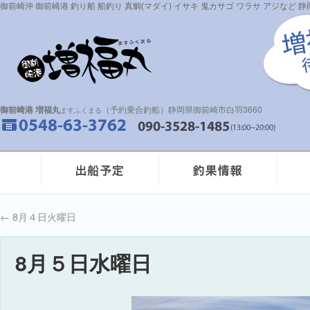
御前崎沖 御前崎港 釣り船 船釣り 真鯛(マダイ) イサキ 鬼カサゴ ワラサ アジなど
御前崎港 増福丸
（予約乗合釣船）静岡県御前崎市白羽3660
ますふくまる
←
8月４日火曜日
8月５日水曜日