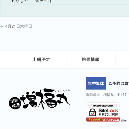
釣りもの
金洲五目
←
4月21日水曜日
御前崎港 増福丸 〒437-
alive