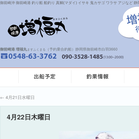
御前崎沖 御前崎港 釣り船 船釣り 真鯛(マダイ) イサキ 鬼カサゴ ワラサ アジなど
御前崎港 増福丸
（予約乗合釣船）静岡県御前崎市白羽3660
ますふくまる
←
4月21日水曜日
4月22日木曜日