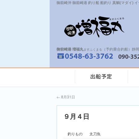
御前崎沖 御前崎港 釣り船 船釣り 真鯛(マダイ) 
御前崎港 増福丸
（予約乗合釣船）静岡
ますふくまる
←
8月31日
９月４日
釣りもの
太刀魚