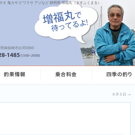
イサキ 鬼カサゴ ワラサ アジなど 静岡県 増福丸（ますふくまる）
県御前崎市白羽3660
９月５日
→