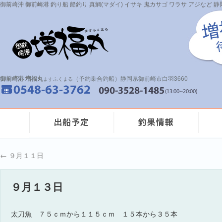
御前崎沖 御前崎港 釣り船 船釣り 真鯛(マダイ) イサキ 鬼カサゴ ワラサ アジなど
御前崎港 増福丸
（予約乗合釣船）静岡県御前崎市白羽3660
ますふくまる
←
９月１１日
９月１３日
太刀魚 ７５ｃｍから１１５ｃｍ １５本から３５本