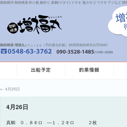
御前崎沖 御前崎港 釣り船 船釣り 真鯛(マダイ) イサキ 鬼カサゴ ワラサ アジなど
御前崎港 増福丸
（予約乗合釣船）静岡県御前崎市白羽3660
ますふくまる
←
4月25日
4月26日
真鯛 ０．８キロ —１．２キロ ２枚