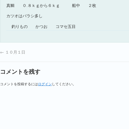
真鯛 ０.８ｋｇから６ｋｇ 船中 ２枚
カツオはバラシ多し
釣りもの
かつお コマセ五目
←
１０月１日
コメントを残す
コメントを投稿するには
ログイン
してください。