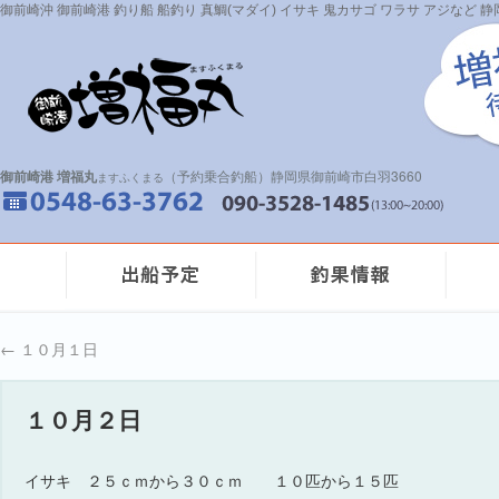
御前崎沖 御前崎港 釣り船 船釣り 真鯛(マダイ) イサキ 鬼カサゴ ワラサ アジなど
御前崎港 増福丸
（予約乗合釣船）静岡県御前崎市白羽3660
ますふくまる
←
１０月１日
１０月２日
イサキ ２５ｃｍから３０ｃｍ １０匹から１５匹