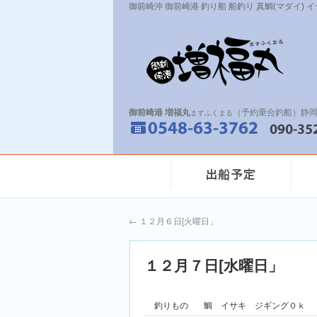
御前崎沖 御前崎港 釣り船 船釣り 真鯛(マダイ) 
御前崎港 増福丸
（予約乗合釣船）静岡
ますふくまる
←
１２月６日[火曜日」
１２月７日[水曜日」
釣りもの
鯛 イサキ ジギング０ｋ