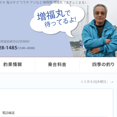
イサキ 鬼カサゴ ワラサ アジなど 静岡県 増福丸（ますふくまる）
県御前崎市白羽3660
１２月８日[木曜日」
→
 電話確認