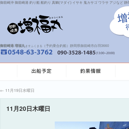
御前崎沖 御前崎港 釣り船 船釣り 真鯛(マダイ) イサキ 鬼カサゴ ワラサ アジなど
御前崎港 増福丸
（予約乗合釣船）静岡県御前崎市白羽3660
ますふくまる
←
11月19日水曜日
11月20日木曜日