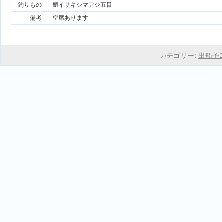
釣りもの
鯛イサキシマアジ五目
備考
空席あります
カテゴリー:
出船予