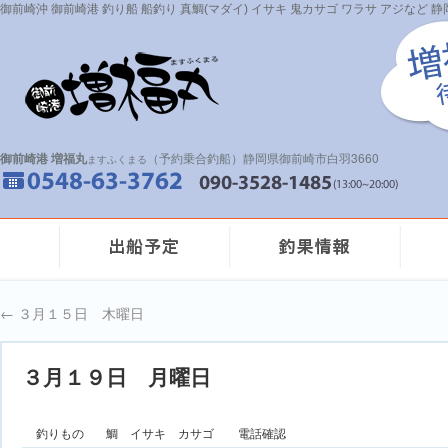
御前崎沖 御前崎港 釣り船 船釣り 真鯛(マダイ) イサキ 鬼カサゴ ワラサ アジなど
御前崎港 増福丸
（予約乗合釣船）静岡県御前崎市白羽3660
ますふくまる
←
３月１５日 木曜日
３月１９日 月曜日
釣りもの
鯛 イサキ カサゴ 電話確認