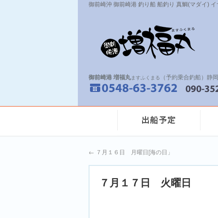
御前崎沖 御前崎港 釣り船 船釣り 真鯛(マダイ) 
御前崎港 増福丸
（予約乗合釣船）静岡
ますふくまる
←
７月１６日 月曜日[海の日」
７月１７日 火曜日