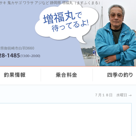
イサキ 鬼カサゴ ワラサ アジなど 静岡県 増福丸（ますふくまる）
県御前崎市白羽3660
７月１８日 水曜日
→