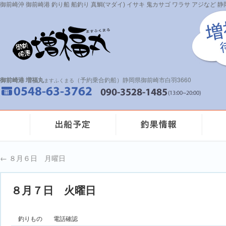
御前崎沖 御前崎港 釣り船 船釣り 真鯛(マダイ) イサキ 鬼カサゴ ワラサ アジなど
御前崎港 増福丸
（予約乗合釣船）静岡県御前崎市白羽3660
ますふくまる
←
８月６日 月曜日
８月７日 火曜日
釣りもの
電話確認