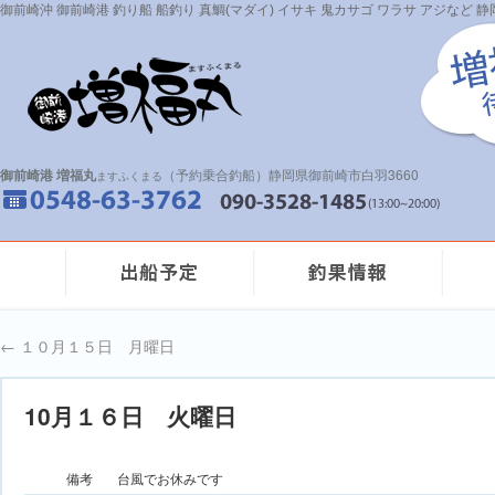
御前崎沖 御前崎港 釣り船 船釣り 真鯛(マダイ) イサキ 鬼カサゴ ワラサ アジなど
御前崎港 増福丸
（予約乗合釣船）静岡県御前崎市白羽3660
ますふくまる
←
１０月１５日 月曜日
10月１６日 火曜日
備考
台風でお休みです