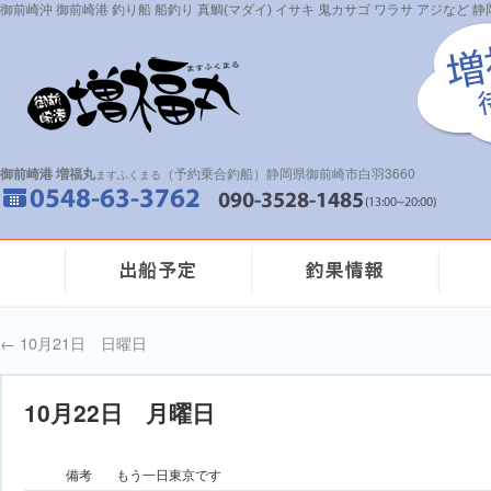
御前崎沖 御前崎港 釣り船 船釣り 真鯛(マダイ) イサキ 鬼カサゴ ワラサ アジなど
御前崎港 増福丸
（予約乗合釣船）静岡県御前崎市白羽3660
ますふくまる
←
10月21日 日曜日
10月22日 月曜日
備考
もう一日東京です