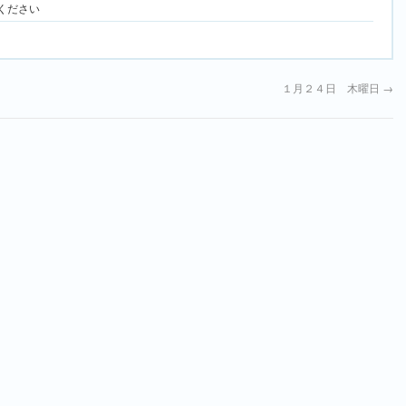
ください
１月２４日 木曜日
→