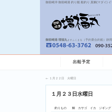
御前崎沖 御前崎港 釣り船 船釣り 真鯛(マダイ) 
御前崎港 増福丸
（予約乗合釣船）静岡
ますふくまる
←
１月２２日 火曜日
１月２３日水曜日
釣りもの
鯛 カサゴ イカ ジギング