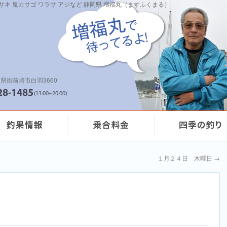
イサキ 鬼カサゴ ワラサ アジなど 静岡県 増福丸（ますふくまる）
県御前崎市白羽3660
１月２４日 木曜日
→