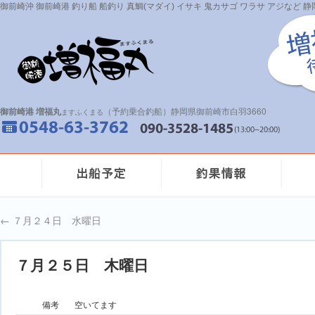
御前崎沖 御前崎港 釣り船 船釣り 真鯛(マダイ) イサキ 鬼カサゴ ワラサ アジなど
御前崎港 増福丸
（予約乗合釣船）静岡県御前崎市白羽3660
ますふくまる
←
７月２４日 水曜日
７月２５日 木曜日
備考
空いてます