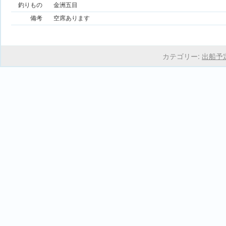
釣りもの
金洲五目
備考
空席あります
カテゴリー:
出船予