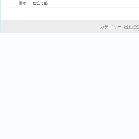
備考
仕立て船
カテゴリー:
出船予