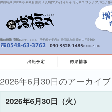
御前崎沖 御前崎港 釣り船 船釣り 真鯛(マダイ) イサキ 鬼カサゴ ワラサ アジなど
御前崎港 増福丸
（予約乗合釣船）静岡県御前崎市白羽3660
ますふくまる
2026年6月30日のアーカイブ
2026年6月30日（火）