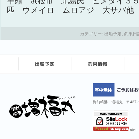
竿頭 浜松市 北島氏 ヒメダイ３
匹 ウメイロ ムロアジ 大サバ
カテゴリー:
出船予定
,
釣果日
御前崎港 増福丸 〒437-
alive