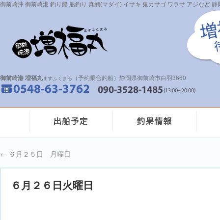
御前崎沖 御前崎港 釣り船 船釣り 真鯛(マダイ) イサキ 鬼カサゴ ワラサ アジなど
御前崎港 増福丸
（予約乗合釣船）静岡県御前崎市白羽3660
ますふくまる
←
６月２５日 月曜日
６月２６日火曜日